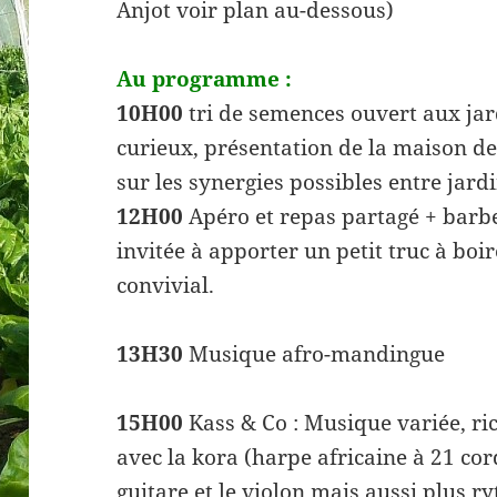
Anjot voir plan au-dessous)
Au programme :
10H00
tri de semences ouvert aux jar
curieux, présentation de la maison de
sur les synergies possibles entre jard
12H00
Apéro et repas partagé + barb
invitée à apporter un petit truc à b
convivial.
13H30
Musique afro-mandingue
15H00
Kass & Co : Musique variée, ri
avec la kora (harpe africaine à 21 cord
guitare et le violon mais aussi plus r