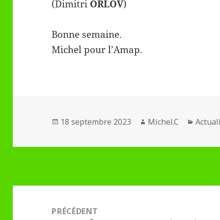
(Dimitri
ORLOV
)
Bonne semaine.
Michel pour l’Amap.
Publié
Auteur
Catégo
18 septembre 2023
Michel.C
Actual
le
Navigation
de
PRÉCÉDENT