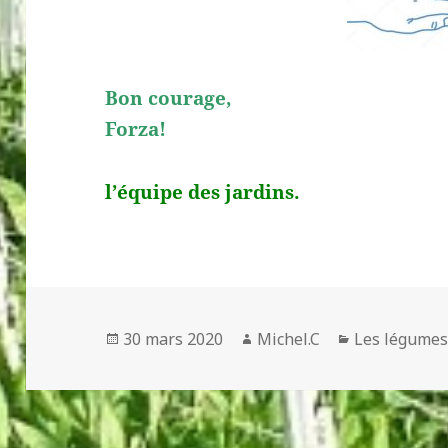
Bon courage,
Forza!
l’équipe des jardins.
Publié
Auteur
Catégories
30 mars 2020
Michel.C
Les légume
le