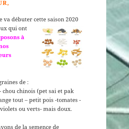
UR
,
e va débuter cette saison
2020
eux qui ont
oposons à
 nos
eurs
raines de :
 chou chinois (pet sai et pak
nge tout – petit pois -tomates -
violets ou verts- mais doux.
vons de la semence de