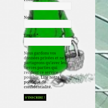
Nom
Email
*
Nous gardons vos
données privées et ne les
partageons qu’avec les
tierces parties qui
rendent ce service
possible.
Lire notre
politique de
confidentialité.