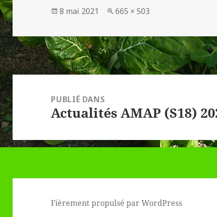
Publié
Taille
8 mai 2021
665 × 503
le
réelle
Navigation
de
PUBLIÉ DANS
Actualités AMAP (S18) 20
l’article
Fièrement propulsé par WordPress