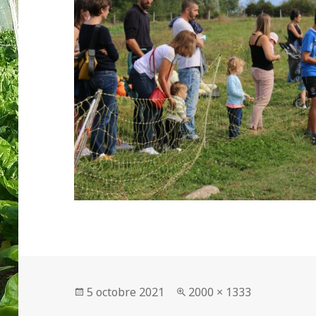
Publié
Taille
5 octobre 2021
2000 × 1333
le
réelle