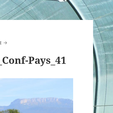
E
_Conf-Pays_41